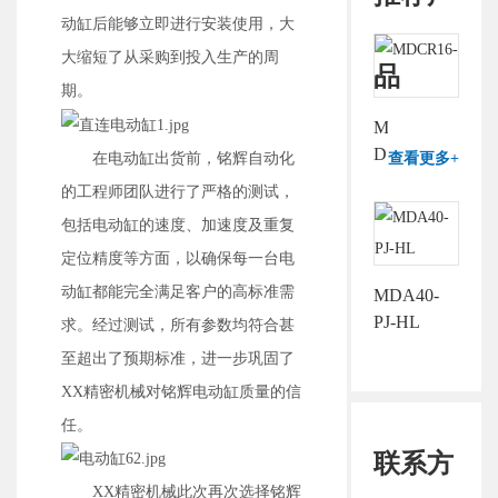
动缸后能够立即进行安装使用，大
大缩短了从采购到投入生产的周
品
期。
MDCR16-
D
在电动缸出货前，铭辉自动化
查看更多+
的工程师团队进行了严格的测试，
包括电动缸的速度、加速度及重复
定位精度等方面，以确保每一台电
动缸都能完全满足客户的高标准需
MDA40-
PJ-HL
求。经过测试，所有参数均符合甚
至超出了预期标准，进一步巩固了
XX精密机械对铭辉电动缸质量的信
任。
联系方
XX精密机械此次再次选择铭辉