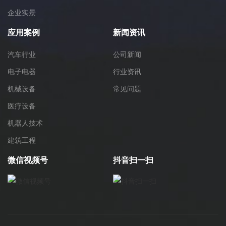
企业实景
应用案例
新闻资讯
汽车行业
公司新闻
电子电器
行业资讯
机械设备
常见问题
医疗设备
机器人技术
建筑工程
微信视频号
抖音扫一扫