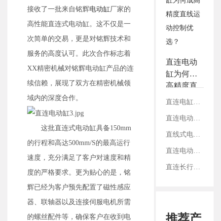
3.铭辉电动缸画册选型资
接收了一批来自铭辉
电动缸
厂家的
料
高性能直连式电动缸。这不仅是一
次简单的交易，更是对铭辉技术和
服务的高度认可。此次合作标志着
直连电动
XX精密机械对铭辉电动缸产品的连
缸为何成
续信赖，展现了双方在精密机械领
高精度直
线运动控
域内的深度合作。
直连电缸中联轴器的作用与优势
制优选？
直连电动缸与折弯电动缸那个精度高？
这批直连式电动缸具备150mm
直线式电动缸结构优势及其功能特性解析
的行程和高达500mm/S的最高运行
直连电动缸与折返电动缸的重量差异解析
速度，充分满足了客户对速度和精
直连长行程电动缸出货成功：客户信任的见证
度的严格要求。更为贴心的是，铭
辉已经为客户预先配置了磁性感应
器、联轴器以及连接伺服电机所需
推荐产
的螺丝配件等，确保客户在收到电