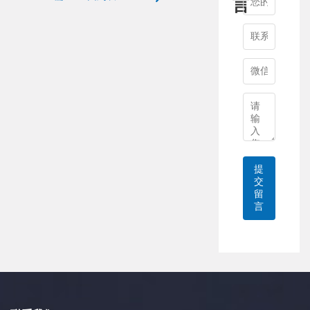
言
提
交
留
言