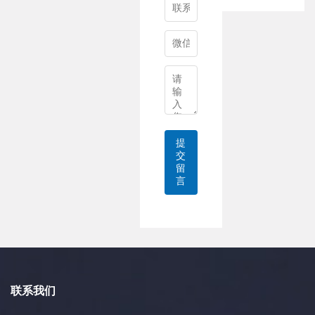
提
交
留
言
联系我们