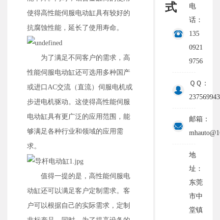
式
电
使得高性能伺服电动缸具有较好的
话：
抗腐蚀性能，延长了使用寿命。
135
0921
为了满足不同客户的需求，高
9756
性能伺服电动缸还可选用多种国产
ＱＱ：
或进口AC交流（直流）伺服电机或
237569943
步进电机驱动。这使得高性能伺服
电动缸具有更广泛的应用范围，能
邮箱：
够满足各种行业和领域的应用需
mhauto@1
求。
地
址：
值得一提的是，高性能伺服电
东莞
动缸还可以满足客户定制需求。客
市中
户可以根据自己的实际需求，定制
堂镇