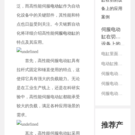
3.铭辉电动缸画册选型资
泛，而高性能伺服
电动缸
作为自动
料
化设备中的关键部件，其性能和特
点也日益受到关注。今天铭辉自动
伺服电动
化将详细介绍高性能
伺服电动缸
的
缸在切割
特点及其应用。
设备上的
应用案例
电缸里面的丝杠是如何固定的？
首先，高性能伺服电动缸具有
电动缸推拉转换间隙是什么？如何有效控制
拉杆式固定和锤直使用的特点，这
伺服电动缸重复定位精度靠什么支撑？
使得它具有强大的负载能力。无论
伺服电动缸选用减速机直齿和斜齿的区别
是在工业生产线上，还是在科研实
伺服电动缸前端鱼眼接头的连接与固定方法
验中，高性能伺服电动缸都能承受
较大的负载，满足各种应用场景的
需求。
推荐产
其次，高性能伺服电动缸采用