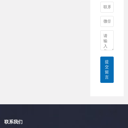
提
交
留
言
联系我们