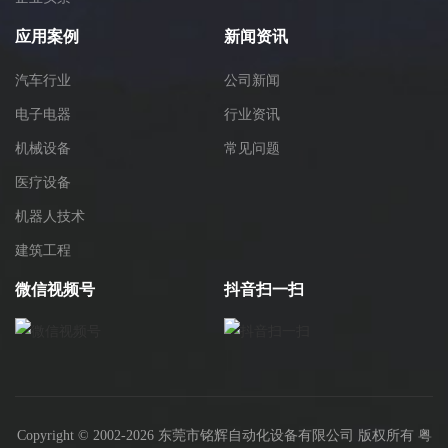
应用案例
新闻资讯
汽车行业
公司新闻
电子电器
行业资讯
机械设备
常见问题
医疗设备
机器人技术
建筑工程
微信视频号
抖音扫一扫
Copyright © 2002-2026 东莞市铭辉自动化设备有限公司 版权所有
粤