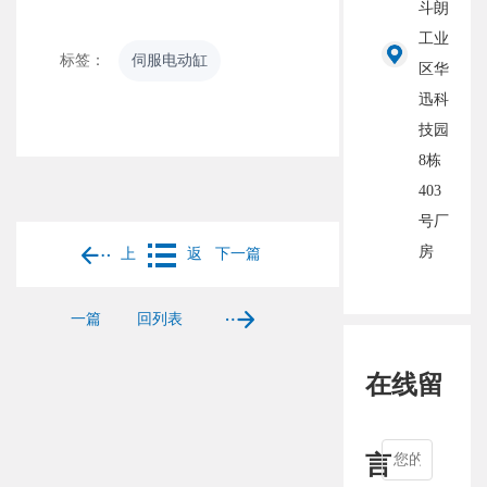
斗朗
工业
标签：
伺服电动缸
区华
迅科
技园
8栋
403
号厂
房
上
返
下一篇
一篇
回列表
在线留
言