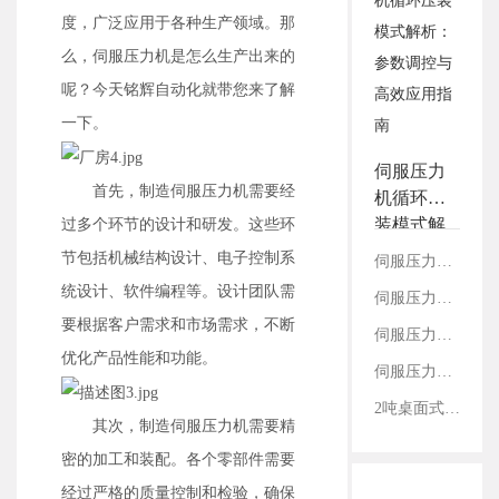
3.铭辉电动缸画册选型资
度，广泛应用于各种生产领域。那
料
么，伺服压力机是怎么生产出来的
呢？今天铭辉自动化就带您来了解
一下。
伺服压力
首先，制造伺服压力机需要经
机循环压
装模式解
过多个环节的设计和研发。这些环
析：参数
节包括机械结构设计、电子控制系
伺服压力机压力补偿：原理、流程及应用价值
调控与高
统设计、软件编程等。设计团队需
伺服压力机压力滤波时间及延时保压时间的设置逻辑
效应用指
要根据客户需求和市场需求，不断
南
伺服压力机预压位设置要点及实操指南
优化产品性能和功能。
伺服压力机双启动按钮的作用
2吨桌面式伺服压力机
其次，制造伺服压力机需要精
密的加工和装配。各个零部件需要
经过严格的质量控制和检验，确保