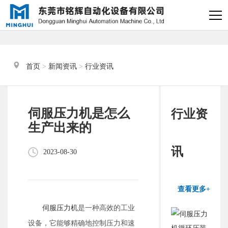
×
电缸小助手
转人工
首页
 > 
新闻资讯
 > 
行业资讯
电缸小助手
您好，我是电缸小助手，很高兴为
伺服压力机是怎么
行业资
您服务
生产出来的
常见问题
讯
2023-08-30
1.电动缸推力与速度计算
器
查看更多+
2.铭辉电动缸型号参数表
伺服压力机
是一种高效的工业
设备，它能够精确地控制压力和速