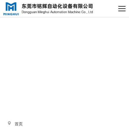
×
电缸小助手
转人工
电缸小助手
与
“直连电缸”
相关的标签
您好，我是电缸小助手，很高兴为
您服务
常见问题
1.电动缸推力与速度计算
器
2.铭辉电动缸型号参数表
首页