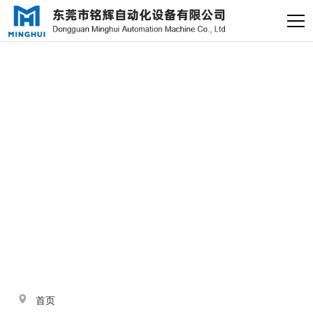
×
电缸小助手
转人工
电缸小助手
与
“滑台电动缸”
相关的标签
您好，我是电缸小助手，很高兴为
您服务
常见问题
1.电动缸推力与速度计算
器
2.铭辉电动缸型号参数表
首页