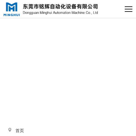
×
电缸小助手
转人工
电缸小助手
与
“导杆电缸”
相关的标签
您好，我是电缸小助手，很高兴为
您服务
常见问题
1.电动缸推力与速度计算
器
2.铭辉电动缸型号参数表
首页