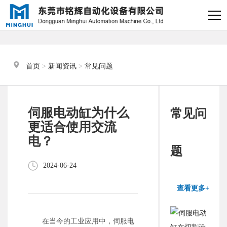
×
电缸小助手
转人工
首页
 > 
新闻资讯
 > 
常见问题
电缸小助手
您好，我是电缸小助手，很高兴为
伺服电动缸为什么
常见问
您服务
更适合使用交流
电？
常见问题
题
2024-06-24
1.电动缸推力与速度计算
器
查看更多+
2.铭辉电动缸型号参数表
在当今的工业应用中，伺服
电