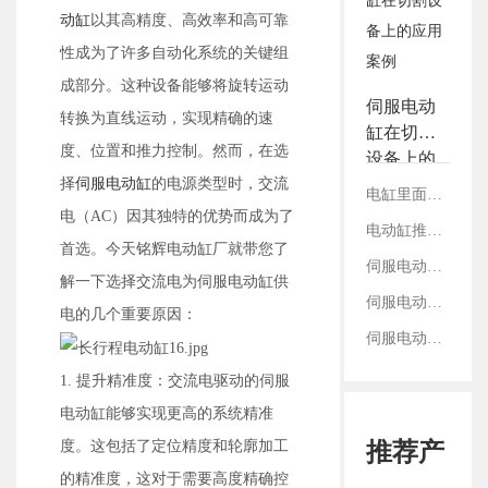
3.铭辉电动缸画册选型资
动缸
以其高精度、高效率和高可靠
料
性成为了许多自动化系统的关键组
成部分。这种设备能够将旋转运动
伺服电动
转换为直线运动，实现精确的速
缸在切割
度、位置和推力控制。然而，在选
设备上的
择
伺服电动缸
的电源类型时，交流
应用案例
电缸里面的丝杠是如何固定的？
电（AC）因其独特的优势而成为了
电动缸推拉转换间隙是什么？如何有效控制
首选。今天铭辉电动缸厂就带您了
伺服电动缸重复定位精度靠什么支撑？
解一下选择交流电为伺服电动缸供
伺服电动缸选用减速机直齿和斜齿的区别
电的几个重要原因：
伺服电动缸前端鱼眼接头的连接与固定方法
1. 提升精准度：交流电驱动的伺服
电动缸能够实现更高的系统精准
度。这包括了定位精度和轮廓加工
推荐产
的精准度，这对于需要高度精确控